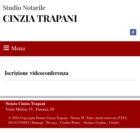
Studio Notarile
CINZIA TRAPANI
Menu
Iscrizione videoconferenza
Notaio Cinzia Trapani
Viale Milton 35 -
Firenze
,
FI
© 2026 Copyright Notaio Cinzia Trapani - Notaio FI. Tutti i diritti riservati | P.IVA
05141370485 |
Sitemap
-
Privacy
-
Cookie Policy
-
Gestisci Cookie
-
Credits