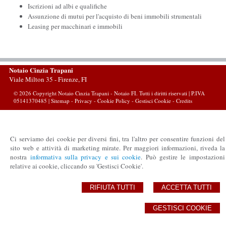
Iscrizioni ad albi e qualifiche
Assunzione di mutui per l'acquisto di beni immobili strumentali
Leasing per macchinari e immobili
Notaio Cinzia Trapani
Viale Milton 35 -
Firenze
,
FI
© 2026 Copyright Notaio Cinzia Trapani - Notaio FI. Tutti i diritti riservati | P.IVA
05141370485 |
Sitemap
-
Privacy
-
Cookie Policy
-
Gestisci Cookie
-
Credits
Ci serviamo dei cookie per diversi fini, tra l'altro per consentire funzioni del
sito web e attività di marketing mirate. Per maggiori informazioni, riveda la
nostra
informativa sulla privacy e sui cookie
. Può gestire le impostazioni
relative ai cookie, cliccando su 'Gestisci Cookie'.
RIFIUTA TUTTI
ACCETTA TUTTI
GESTISCI COOKIE