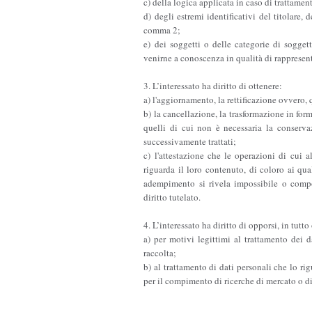
c) della logica applicata in caso di trattament
d) degli estremi identificativi del titolare, 
comma 2;
e) dei soggetti o delle categorie di sogge
venirne a conoscenza in qualità di rappresenta
3. L’interessato ha diritto di ottenere:
a) l'aggiornamento, la rettificazione ovvero, 
b) la cancellazione, la trasformazione in for
quelli di cui non è necessaria la conservaz
successivamente trattati;
c) l'attestazione che le operazioni di cui 
riguarda il loro contenuto, di coloro ai qual
adempimento si rivela impossibile o compo
diritto tutelato.
4. L’interessato ha diritto di opporsi, in tutto
a) per motivi legittimi al trattamento dei 
raccolta;
b) al trattamento di dati personali che lo rig
per il compimento di ricerche di mercato o 