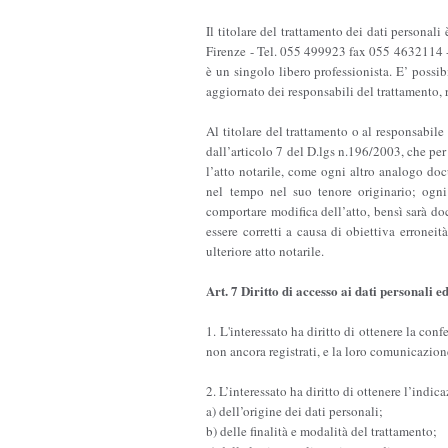
Il titolare del trattamento dei dati person
Firenze - Tel. 055 499923 fax 055 4632114 - E
è un singolo libero professionista. E’ poss
aggiornato dei responsabili del trattamento, 
Al titolare del trattamento o al responsabile 
dall’articolo 7 del D.lgs n.196/2003, che pe
l’atto notarile, come ogni altro analogo do
nel tempo nel suo tenore originario; ogni
comportare modifica dell’atto, bensì sarà do
essere corretti a causa di obiettiva erroneit
ulteriore atto notarile.
Art. 7 Diritto di accesso ai dati personali ed 
1. L'interessato ha diritto di ottenere la con
non ancora registrati, e la loro comunicazione
2. L’interessato ha diritto di ottenere l’indic
a) dell’origine dei dati personali;
b) delle finalità e modalità del trattamento;