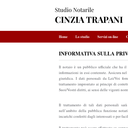
Studio Notarile
CINZIA TRAPANI
Home
Lo studio
Servizi on-line
C
INFORMATIVA SULLA PRIVACY
Il notaio è un pubblico ufficiale che ha il 
informazioni in essi contenute. Assicura nel 
giuridica. I dati personali da Lei/Voi for
trattamento improntato ai principi di corrette
Suoi/Vostri diritti, ai sensi delle vigenti nor
Il trattamento di tali dati personali sar
nell’ambito della pubblica funzione notaril
incarichi conferiti dagli interessati o per fa
Il trattamento può essere effettuato su suppor