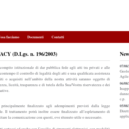
osa facciamo
Documenti
Contatti
 (D.Lgs. n. 196/2003)
New
07/08
compito istituzionale di dar pubblica fede agli atti tra privati e alle
Geolo
contempo il controllo di legalità degli atti e una qualificata assistenza
Agile
niti o acquisiti nell’ambito della nostra attività saranno oggetto di
06/08
zza, liceità, trasparenza e di tutela della Sua/Vostra riservatezza e dei
Inapp
mative.
danno
c.p.
à principalmente finalizzato agli adempimenti previsti dalla legge
05/08
Diret
e. Il trattamento potrà inoltre essere finalizzato all’espletamento di
appli
cilitare la comunicazione con questi, ove ritenuto utile o necessario.
ti cartacei ed anche con l’ausilio di strumenti elettronici, con modalità