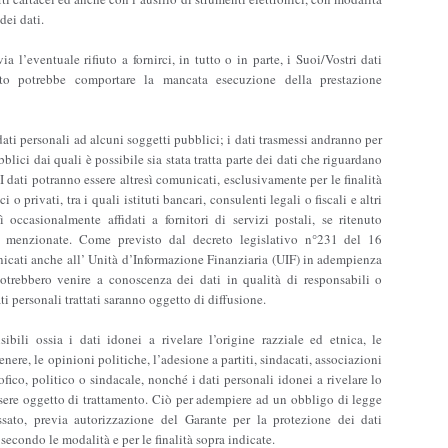
dei dati.
ia l’eventuale rifiuto a fornirci, in tutto o in parte, i Suoi/Vostri dati
ento potrebbe comportare la mancata esecuzione della prestazione
ati personali ad alcuni soggetti pubblici; i dati trasmessi andranno per
bblici dai quali è possibile sia stata tratta parte dei dati che riguardano
. I dati potranno essere altresì comunicati, esclusivamente per le finalità
o privati, tra i quali istituti bancari, consulenti legali o fiscali e altri
sì occasionalmente affidati a fornitori di servizi postali, se ritenuto
ra menzionate. Come previsto dal decreto legislativo n°231 del 16
icati anche all’ Unità d’Informazione Finanziaria (UIF) in adempienza
 potrebbero venire a conoscenza dei dati in qualità di responsabili o
ti personali trattati saranno oggetto di diffusione.
ibili ossia i dati idonei a rivelare l’origine razziale ed etnica, le
enere, le opinioni politiche, l’adesione a partiti, sindacati, associazioni
ofico, politico o sindacale, nonché i dati personali idonei a rivelare lo
essere oggetto di trattamento. Ciò per adempiere ad un obbligo di legge
ssato, previa autorizzazione del Garante per la protezione dei dati
secondo le modalità e per le finalità sopra indicate.