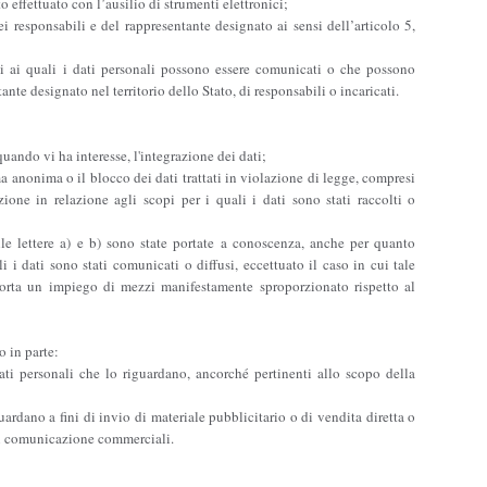
o effettuato con l’ausilio di strumenti elettronici;
dei responsabili e del rappresentante designato ai sensi dell’articolo 5,
tti ai quali i dati personali possono essere comunicati o che possono
nte designato nel territorio dello Stato, di responsabili o incaricati.
quando vi ha interesse, l'integrazione dei dati;
ma anonima o il blocco dei dati trattati in violazione di legge, compresi
ione in relazione agli scopi per i quali i dati sono stati raccolti o
alle lettere a) e b) sono state portate a conoscenza, anche per quanto
i i dati sono stati comunicati o diffusi, eccettuato il caso in cui tale
rta un impiego di mezzi manifestamente sproporzionato rispetto al
 o in parte:
dati personali che lo riguardano, ancorché pertinenti allo scopo della
uardano a fini di invio di materiale pubblicitario o di vendita diretta o
di comunicazione commerciali.