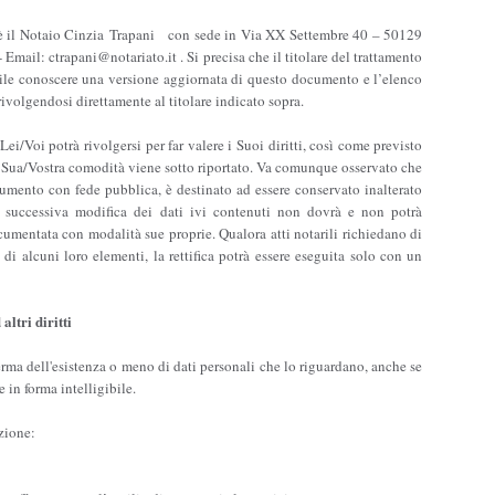
ali è il Notaio Cinzia Trapani con sede in Via XX Settembre 40 – 50129
mail: ctrapani@notariato.it . Si precisa che il titolare del trattamento
ibile conoscere una versione aggiornata di questo documento e l’elenco
rivolgendosi direttamente al titolare indicato sopra.
Lei/Voi potrà rivolgersi per far valere i Suoi diritti, così come previsto
r Sua/Vostra comodità viene sotto riportato. Va comunque osservato che
cumento con fede pubblica, è destinato ad essere conservato inalterato
 successiva modifica dei dati ivi contenuti non dovrà e non potrà
cumentata con modalità sue proprie. Qualora atti notarili richiedano di
à di alcuni loro elementi, la rettifica potrà essere eseguita solo con un
altri diritti
ferma dell'esistenza o meno di dati personali che lo riguardano, anche se
 in forma intelligibile.
azione: