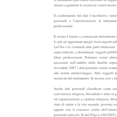
idonee a garantire la sicurezza e riservatezza 
Il conferimento dei dati è facoltativo, tuttav
personali o l’autorizzazione al trattam
professionale.
Il notaio è tenuto a comunicare determinati d
lo più ad aggiornare quegli stessi registri pu
Lei/Voi e le eventuali altre parti interessate
sopra indicate, a determinati soggetti pubblici 
liberi professionisti. Potranno essere altre
necessario nell’ambito delle finalità sop
novembre 2007 i dati potranno essere comun
alle norme antiriciclaggio. Altri soggetti
incaricati del trattamento. In nessun caso i da
Anche dati personali classificati come sens
convinzioni religiose, filosofiche o altro in g
od organizzazioni a carattere religioso, filos
stato di salute e la vita sessuale, possono 
oppure con il consenso scritto dell’intere
personali (articolo 26 del D.lgs n.196/2003), 